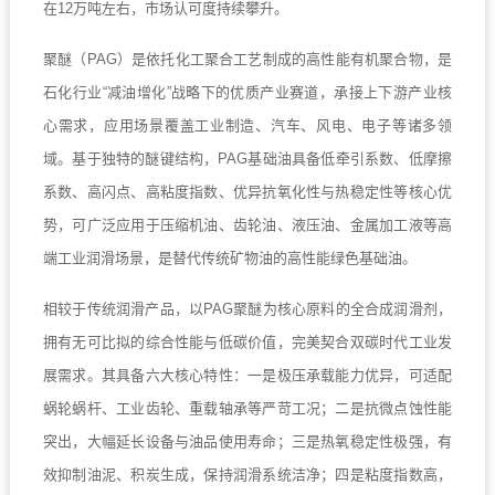
在12万吨左右，市场认可度持续攀升。
聚醚（PAG）是依托化工聚合工艺制成的高性能有机聚合物，是
石化行业“减油增化”战略下的优质产业赛道，承接上下游产业核
心需求，应用场景覆盖工业制造、汽车、风电、电子等诸多领
域。基于独特的醚键结构，PAG基础油具备低牵引系数、低摩擦
系数、高闪点、高粘度指数、优异抗氧化性与热稳定性等核心优
势，可广泛应用于压缩机油、齿轮油、液压油、金属加工液等高
端工业润滑场景，是替代传统矿物油的高性能绿色基础油。
相较于传统润滑产品，以PAG聚醚为核心原料的全合成润滑剂，
拥有无可比拟的综合性能与低碳价值，完美契合双碳时代工业发
展需求。其具备六大核心特性：一是极压承载能力优异，可适配
蜗轮蜗杆、工业齿轮、重载轴承等严苛工况；二是抗微点蚀性能
突出，大幅延长设备与油品使用寿命；三是热氧稳定性极强，有
效抑制油泥、积炭生成，保持润滑系统洁净；四是粘度指数高，