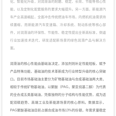
化、智能化升级，对润滑油的耐磨、稳定、长效、节能等核心性
能，以及定制化配套服务的要求大幅提升。另一方面，新能源汽
车产业高速崛起，全面冲击传统燃油车市场，内燃机机油需求持
续萎缩，而新能源汽车变速箱、冷却系统、制动系统等核心部
件，对润滑油的环保性、节能性、稳定性提出全新高标准，倒逼
行业加速技术迭代，研发适配新场景的绿色润滑产品与解决方
案。
润滑油的核心性能由基础油决定，添加剂则补足性能短板、赋予
产品特殊功能，基础油的技术革新成为行业转型升级的核心突破
口。目前市场基础油主要分为矿物基础油与合成基础油两大类，
相较于传统矿物基础油，以聚醚（PAG，聚亚烷基二醇）为代表
的全合成五类基础油，凭借独特的分子结构与性能优势，成为适
配双碳趋势、高端工业及新能源场景的核心原料。数据显示，
PAG聚醚基础油目前占据合成油市场13%的份额，年需求量稳定