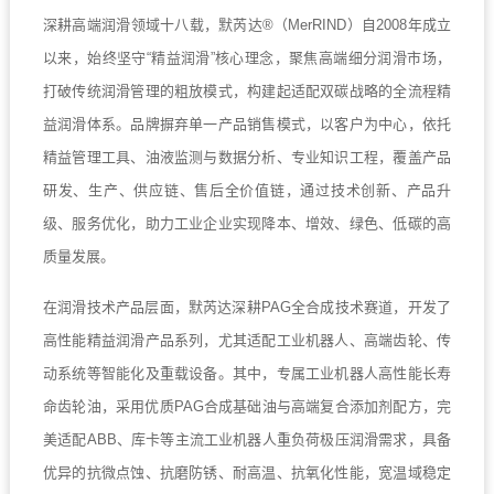
深耕高端润滑领域十八载，默芮达®（MerRIND）自2008年成立
以来，始终坚守“精益润滑”核心理念，聚焦高端细分润滑市场，
打破传统润滑管理的粗放模式，构建起适配双碳战略的全流程精
益润滑体系。品牌摒弃单一产品销售模式，以客户为中心，依托
精益管理工具、油液监测与数据分析、专业知识工程，覆盖产品
研发、生产、供应链、售后全价值链，通过技术创新、产品升
级、服务优化，助力工业企业实现降本、增效、绿色、低碳的高
质量发展。
在润滑技术产品层面，默芮达深耕PAG全合成技术赛道，开发了
高性能精益润滑产品系列，尤其适配工业机器人、高端齿轮、传
动系统等智能化及重载设备。其中，专属工业机器人高性能长寿
命齿轮油，采用优质PAG合成基础油与高端复合添加剂配方，完
美适配ABB、库卡等主流工业机器人重负荷极压润滑需求，具备
优异的抗微点蚀、抗磨防锈、耐高温、抗氧化性能，宽温域稳定