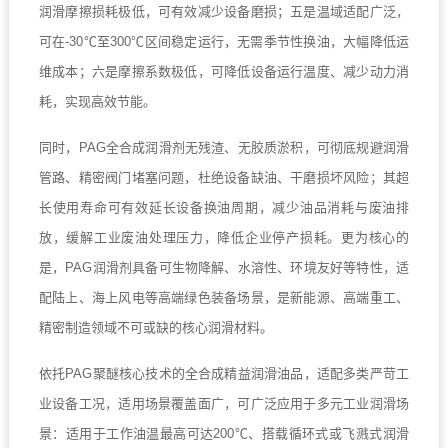
润滑摩擦损耗极低，可有效减少设备磨损；五是温域适配广泛，
可在-30℃至300℃区间稳定运行，无需季节性换油，大幅降低运
维成本；六是摩擦系数极低，可降低设备运行温度、减少动力消
耗，实现高效节能。
同时，PAG全合成润滑剂无残渣、无胶质淤积，可彻底规避润滑
管路、精密阀门堵塞问题，杜绝设备缺油、干磨损坏风险；其超
长使用寿命可有效延长设备换油周期，减少油品消耗与废油排
放，缓解工业废油处理压力，降低企业停产损耗。更为核心的
是，PAG润滑剂具备可生物降解、水溶性、环境友好等特性，适
配陆上、海上风电等高端绿色装备场景，是新能源、高端重工、
精密制造领域不可或缺的核心润滑材料。
依托PAG聚醚核心技术的全合成精益润滑油品，适配多类严苛工
业设备工况，适用场景覆盖面广，可广泛应用于多元工业润滑场
景：适用于工作油温最高可达200℃、搭载循环式或飞溅式润滑