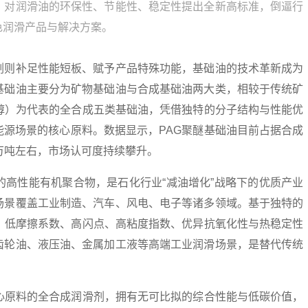
，对润滑油的环保性、节能性、稳定性提出全新高标准，倒逼行
色润滑产品与解决方案。
剂则补足性能短板、赋予产品特殊功能，基础油的技术革新成为
基础油主要分为矿物基础油与合成基础油两大类，相较于传统矿
二醇）为代表的全合成五类基础油，凭借独特的分子结构与性能优
能源场景的核心原料。数据显示，PAG聚醚基础油目前占据合成
2万吨左右，市场认可度持续攀升。
的高性能有机聚合物，是石化行业“减油增化”战略下的优质产业
场景覆盖工业制造、汽车、风电、电子等诸多领域。基于独特的
数、低摩擦系数、高闪点、高粘度指数、优异抗氧化性与热稳定性
齿轮油、液压油、金属加工液等高端工业润滑场景，是替代传统
核心原料的全合成润滑剂，拥有无可比拟的综合性能与低碳价值，