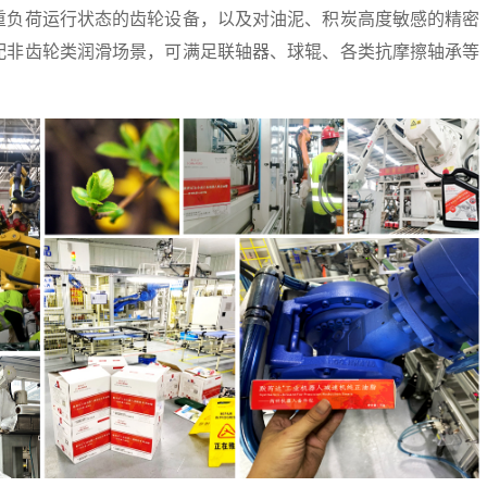
重负荷运行状态的齿轮设备，以及对油泥、积炭高度敏感的精密
配非齿轮类润滑场景，可满足联轴器、球辊、各类抗摩擦轴承等