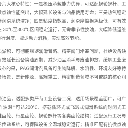
备六大核心特性：一是极压承载能力优异，可适配蜗轮蜗杆、工
微点蚀性能突出，大幅延长设备与油品使用寿命；三是热氧稳定
持润滑系统洁净；四是粘度指数高，润滑摩擦损耗极低，可有效
-30℃至300℃区间稳定运行，无需季节性换油，大幅降低运维
运行温度、减少动力消耗，实现高效节能。
胶质淤积，可彻底规避润滑管路、精密阀门堵塞问题，杜绝设备缺
有效延长设备换油周期，减少油品消耗与废油排放，缓解工业废
核心的是，PAG润滑剂具备可生物降解、水溶性、环境友好等特
备场景，是新能源、高端重工、精密制造领域不可或缺的核心润
润滑油品，适配多类严苛工业设备工况，适用场景覆盖面广，可广
油温**可达200℃、搭载循环式或飞溅式润滑系统的封闭式工
锥齿轮、行星齿轮、蜗轮蜗杆等各类齿轮结构；适配运行工况与
轮传动系统，可保障设备全温域稳定运行；精准匹配有抗微点蚀