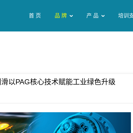
首 页
品 牌
产 品
培训
滑以PAG核心技术赋能工业绿色升级