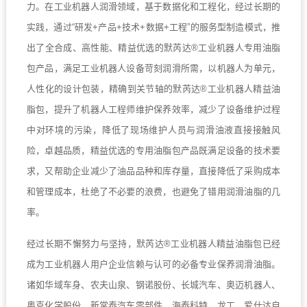
力。在工业机器人润滑领域，基于数据化和工程化，经过长期的
实践，通过“研发
+
产品
+
技术
+
数据
+
工程”的服务型制造模式，推
出了全合成、高性能、精益优选的默芮达
®
工业机器人专用油脂
包产品，满足工业机器人设备苛刻润滑所需，以机器人为单元，
人性化的设计包装，精确到关节轴的默芮达
®
工业机器人精益油
脂包，提升了机器人工程师维护保养效率，减少了设备维护过程
中对环境的污染，降低了现场维护人员与润滑油液直接接触风
险，卓越品质，精益优选的专用油脂包产品既满足设备的技术要
求，又帮助企业减少了油品品种和库存量，直接降低了采购成本
和管理成本，杜绝了不必要的浪费，也避免了错用润滑油脂的几
率。
经过长期不懈努力与坚持，默芮达
®
工业机器人精益油脂包已经
成为工业机器人用户企业信赖与认可的必备专业保养润滑油脂。
诸如华域车身、农夫山泉、钢诺股份、长城汽车、奥迈机器人、
奥克化学股份、新常泰汽车零部件、海泰科特、龙工、爱仕达自