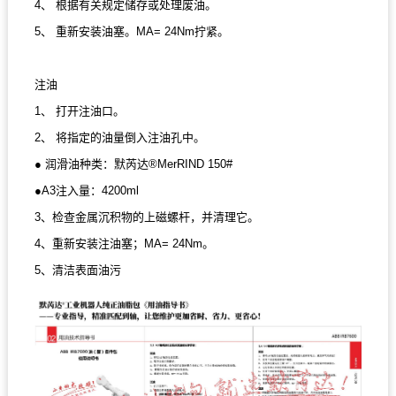
4、
根据有关规定储存或处理废油。
5、
重新安装油塞。MA= 24Nm拧紧。
注油
1、
打开注油口。
2、
将指定的油量倒入注油孔中。
●
润滑油种类：默芮达®MerRIND 150#
●
A3注入量：4200ml
3、检查金属沉积物的上磁螺杆，并清理它。
4、重新安装注油塞；MA= 24Nm。
5、清洁表面油污